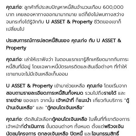
คุณเก่ง:
ลูกค้าที่ประสบปัญหาหนี้สินจำนวนเกือบ 600,000
บาท เคยลองหาทางออกมามากมาย แต่ก็ยังไม่พบทางสว่าง
จนกระทั่งได้รู้จักกับ
U ASSET & Property
ชีวิตของเขาก็
เปลี่ยนไป
ประสบการณ์การปลดหนี้สินของ คุณเก่ง กับ U ASSET &
Property
คุณเก่ง:
เล่าให้เราฟังว่า ในตอนแรกเขารู้สึกเครียดมากกับภาระ
หนี้สินที่มีอยู่ โดยเฉพาะหนี้บัตรเครดิตและสินเชื่อต่างๆ ที่ทำให้
เขาแทบจะไม่มีเงินเหลือเก็บออม
U ASSET & Property
เข้ามาช่วยเหลือ
คุณเก่ง
โดยเริ่มจาก
สอบถามรายละเอียดภาระหนี้สินทั้งหมด
รวมไปถึง
รายได้
และ
รายจ่าย
ของเขา จากนั้น
เจ้าหน้าที่
ก็
แนะนำ
เกี่ยวกับบริการ “
กู้
บ้านเงินเหลือ
” และ “
กู้คอนโดเงินเหลือ
“
คุณเก่ง:
ตัดสินใจเลือก
กู้คอนโดเงินเหลือ
ในพื้นที่ที่เขาต้องการ
เจ้าหน้าที่
ดำเนินการ
ขั้นตอนต่างๆ ทั้งหมด ตั้งแต่
พรีวงเงิน
นัดชมโครงการ
ตกลงเงินเหลือ
ปิดหนี้
และ
โอนกรรมสิทธิ์